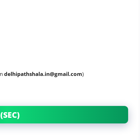
on
delhipathshala.in@gmail.com
)
(SEC)