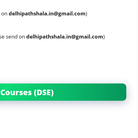
d on
delhipathshala.in@gmail.com
)
lease send on
delhipathshala.in@gmail.com
)
e Courses (DSE)