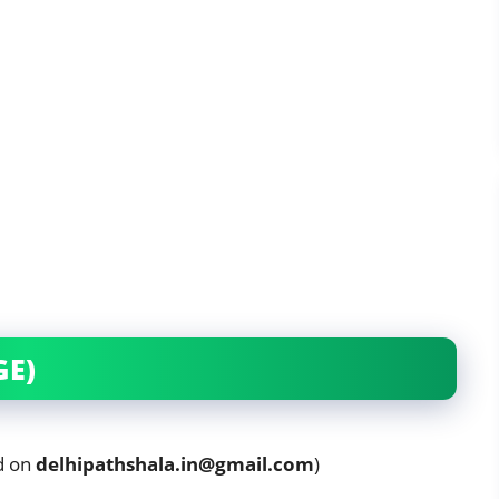
GE)
nd on
delhipathshala.in@gmail.com
)