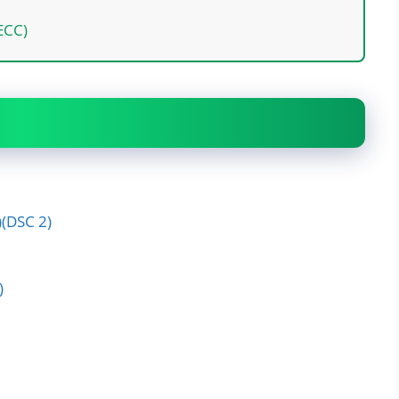
ECC)
ल)(DSC 2)
)