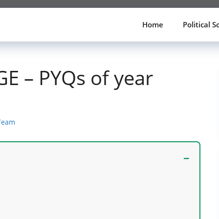
Home
Political S
 GE – PYQs of year
 Team