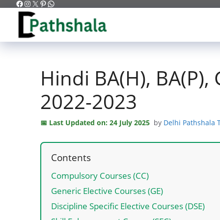
Facebook
Instagram
X
Pinterest
WhatsApp
Skip
to
content
Hindi BA(H), BA(P),
2022-2023
Last Updated on: 24 July 2025
by
Delhi Pathshala
Contents
Compulsory Courses (CC)
Generic Elective Courses (GE)
Discipline Specific Elective Courses (DSE)